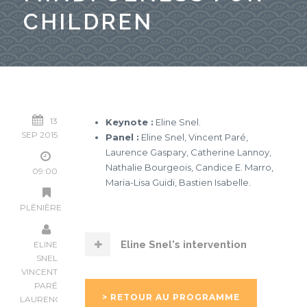
CHILDREN
13
Keynote :
Eline Snel.
SEP 2015
Panel :
Eline Snel, Vincent Paré,
Laurence Gaspary, Catherine Lannoy,
Nathalie Bourgeois, Candice E. Marro,
09:00
Maria-Lisa Guidi, Bastien Isabelle.
PLÉNIÈRE
Eline Snel's intervention
ELINE
SNEL
VINCENT
PARÉ
> RETOUR AU PROGRAMME
LAURENCE