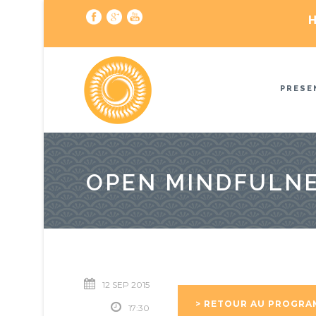
H
PRESE
OPEN MINDFULNE
12 SEP 2015
> RETOUR AU PROGR
17:30