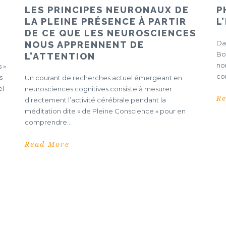
LES PRINCIPES NEURONAUX DE
P
E
LA PLEINE PRÉSENCE À PARTIR
L
DE CE QUE LES NEUROSCIENCES
Da
NOUS APPRENNENT DE
Bo
L’ATTENTION
no
 »
co
s
Un courant de recherches actuel émergeant en
el
neurosciences cognitives consiste à mesurer
R
directement l’activité cérébrale pendant la
méditation dite « de Pleine Conscience » pour en
comprendre...
Read More