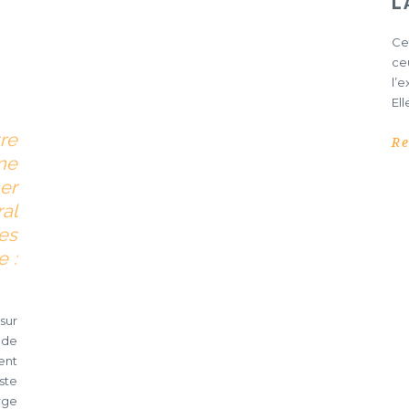
L
Cet
ce
l’
Ell
re
R
ne
er
al
es
 :
sur
 de
ent
ste
rge