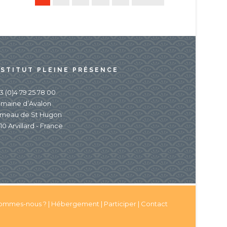
NSTITUT PLEINE PRÉSENCE
3 (0)4 79 25 78 00
maine d’Avalon
meau de St Hugon
10 Arvillard - France
sommes-nous ?
|
Hébergement
|
Participer
|
Contact