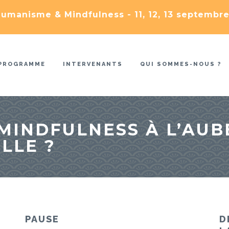
umanisme & Mindfulness - 11, 12, 13 septembre
PROGRAMME
INTERVENANTS
QUI SOMMES-NOUS ?
MINDFULNESS À L’AUB
LLE ?
PAUSE
D