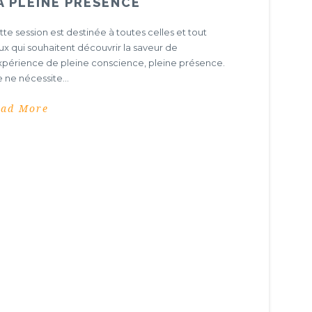
A PLEINE PRÉSENCE
te session est destinée à toutes celles et tout
ux qui souhaitent découvrir la saveur de
expérience de pleine conscience, pleine présence.
e ne nécessite...
ead More