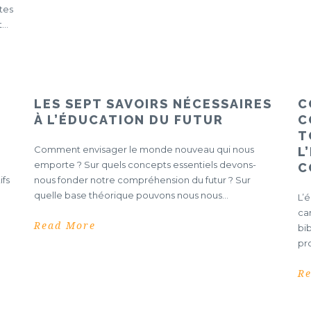
tes
..
LES SEPT SAVOIRS NÉCESSAIRES
C
À L’ÉDUCATION DU FUTUR
C
T
Comment envisager le monde nouveau qui nous
L
emporte ? Sur quels concepts essentiels devons-
C
ifs
nous fonder notre compréhension du futur ? Sur
quelle base théorique pouvons nous nous...
L’
ca
Read More
bib
pr
R