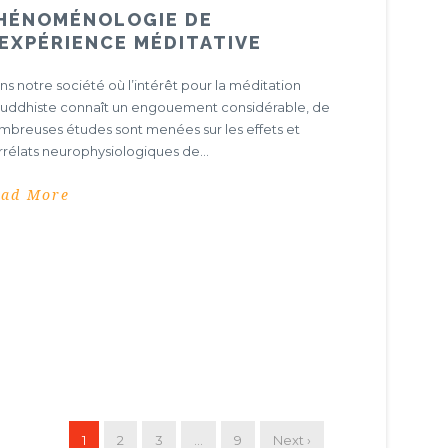
HÉNOMÉNOLOGIE DE
’EXPÉRIENCE MÉDITATIVE
ns notre société où l’intérêt pour la méditation
uddhiste connaît un engouement considérable, de
mbreuses études sont menées sur les effets et
rrélats neurophysiologiques de...
ead More
1
2
3
…
9
Next ›