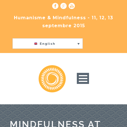
Humanisme & Mindfulness - 11, 12, 13
septembre 2015
English
MINDFULNESS AT