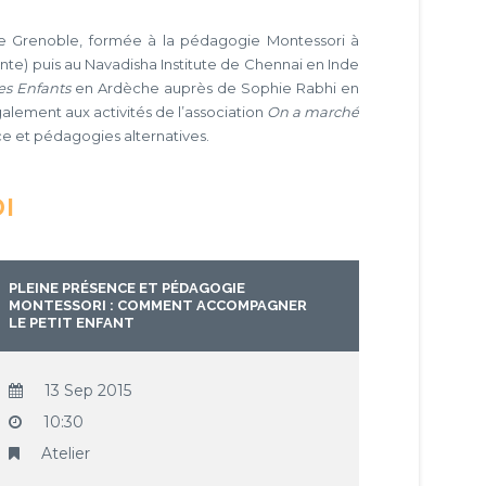
de Grenoble, formée à la pédagogie Montessori à
tante) puis au Navadisha Institute de Chennai en Inde
es Enfants
en Ardèche auprès de Sophie Rabhi en
galement aux activités de l’association
On a marché
ce et pédagogies alternatives.
DI
PLEINE PRÉSENCE ET PÉDAGOGIE
MONTESSORI : COMMENT ACCOMPAGNER
LE PETIT ENFANT
13 Sep 2015
10:30
Atelier