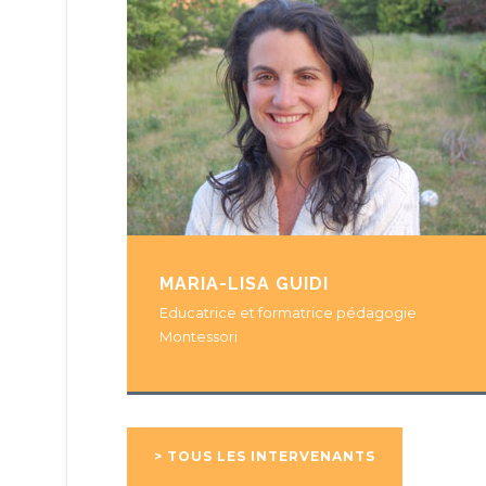
MARIA-LISA GUIDI
Educatrice et formatrice pédagogie
Montessori
> TOUS LES INTERVENANTS