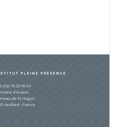
NSTITUT PLEINE PRÉSENCE
3 (0)4 79 25 78 00
maine d’Avalon
meau de St Hugon
10 Arvillard - France